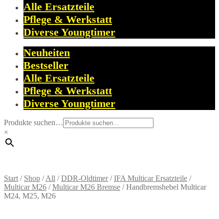
Alle Ersatzteile
Pflege & Werkstatt
Diverse Youngtimer
Neuheiten
Bestseller
Alle Ersatzteile
Pflege & Werkstatt
Diverse Youngtimer
Produkte suchen…
×
Start
/
Shop
/
All
/
DDR-Oldtimer
/
IFA Multicar Ersatzteile
/
Multicar M26
/
Multicar M26 Bremse
/
Handbremshebel Multicar
M24, M25, M26