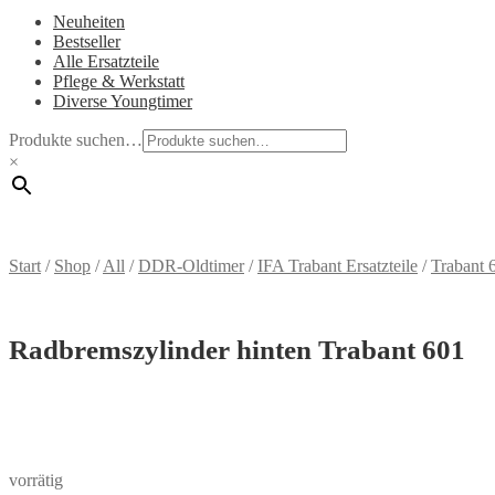
Neuheiten
Bestseller
Alle Ersatzteile
Pflege & Werkstatt
Diverse Youngtimer
Produkte suchen…
×
Start
/
Shop
/
All
/
DDR-Oldtimer
/
IFA Trabant Ersatzteile
/
Trabant 
Radbremszylinder hinten Trabant 601
vorrätig