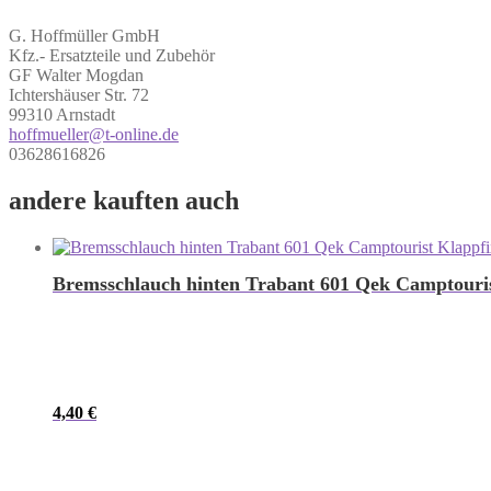
G. Hoffmüller GmbH
Kfz.- Ersatzteile und Zubehör
GF Walter Mogdan
Ichtershäuser Str. 72
99310 Arnstadt
hoffmueller@t-online.de
03628616826
andere kauften auch
Bremsschlauch hinten Trabant 601 Qek Camptouris
4,40
€