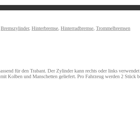
:
Bremszylinder
,
Hinterbremse
,
Hinterradbremse
,
Trommelbremsen
passend für den Trabant. Der Zylinder kann rechts oder links verwende
it Kolben und Manschetten geliefert. Pro Fahrzeug werden 2 Stück ben