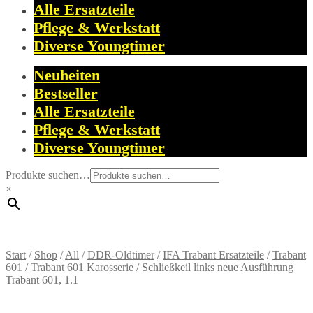
Alle Ersatzteile
Pflege & Werkstatt
Diverse Youngtimer
Neuheiten
Bestseller
Alle Ersatzteile
Pflege & Werkstatt
Diverse Youngtimer
Produkte suchen…
×
Start
/
Shop
/
All
/
DDR-Oldtimer
/
IFA Trabant Ersatzteile
/
Trabant
601
/
Trabant 601 Karosserie
/
Schließkeil links neue Ausführung
Trabant 601, 1.1