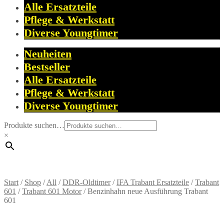
Alle Ersatzteile
Pflege & Werkstatt
Diverse Youngtimer
Neuheiten
Bestseller
Alle Ersatzteile
Pflege & Werkstatt
Diverse Youngtimer
Produkte suchen…
×
Start
/
Shop
/
All
/
DDR-Oldtimer
/
IFA Trabant Ersatzteile
/
Trabant
601
/
Trabant 601 Motor
/
Benzinhahn neue Ausführung Trabant
601