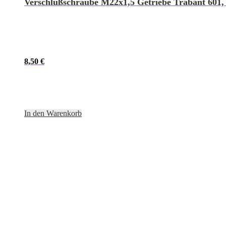
Verschlußschraube M22x1,5 Getriebe Trabant 601,
8,50
€
In den Warenkorb