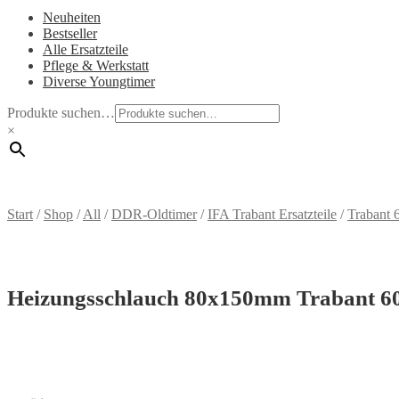
Neuheiten
Bestseller
Alle Ersatzteile
Pflege & Werkstatt
Diverse Youngtimer
Produkte suchen…
×
Start
/
Shop
/
All
/
DDR-Oldtimer
/
IFA Trabant Ersatzteile
/
Trabant 
Heizungsschlauch 80x150mm Trabant 6