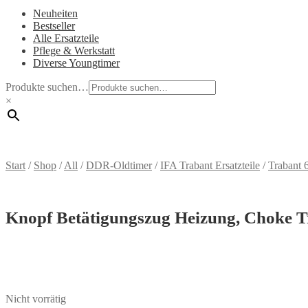
Neuheiten
Bestseller
Alle Ersatzteile
Pflege & Werkstatt
Diverse Youngtimer
Produkte suchen…
×
Start
/
Shop
/
All
/
DDR-Oldtimer
/
IFA Trabant Ersatzteile
/
Trabant 
Knopf Betätigungszug Heizung, Choke T
Nicht vorrätig