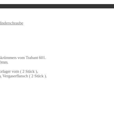
linderschraube
askrümmers vom Trabant 601.
40mm.
lager vorn ( 2 Stück ),
, Vergaserflansch ( 2 Stück ).