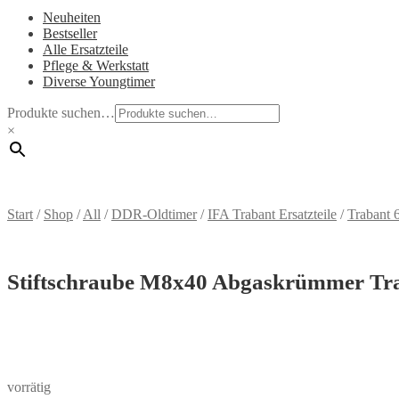
Neuheiten
Bestseller
Alle Ersatzteile
Pflege & Werkstatt
Diverse Youngtimer
Produkte suchen…
×
Start
/
Shop
/
All
/
DDR-Oldtimer
/
IFA Trabant Ersatzteile
/
Trabant 
Stiftschraube M8x40 Abgaskrümmer Tr
vorrätig