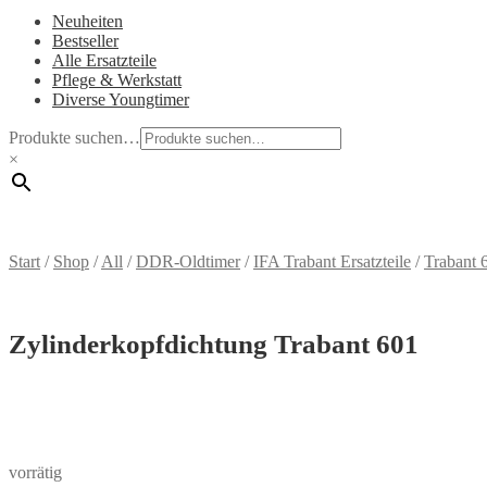
Neuheiten
Bestseller
Alle Ersatzteile
Pflege & Werkstatt
Diverse Youngtimer
Produkte suchen…
×
Start
/
Shop
/
All
/
DDR-Oldtimer
/
IFA Trabant Ersatzteile
/
Trabant 
Zylinderkopfdichtung Trabant 601
vorrätig