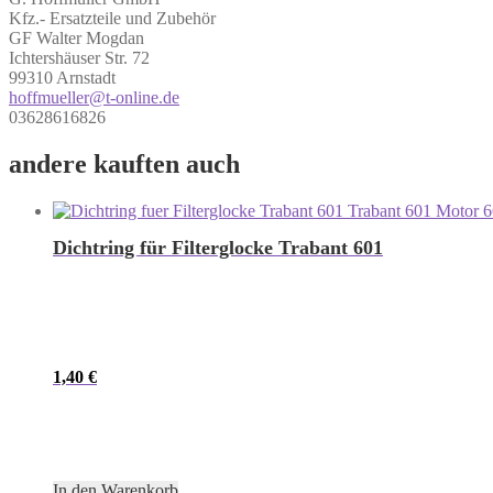
Kfz.- Ersatzteile und Zubehör
GF Walter Mogdan
Ichtershäuser Str. 72
99310 Arnstadt
hoffmueller@t-online.de
03628616826
andere kauften auch
Dichtring für Filterglocke Trabant 601
1,40
€
In den Warenkorb