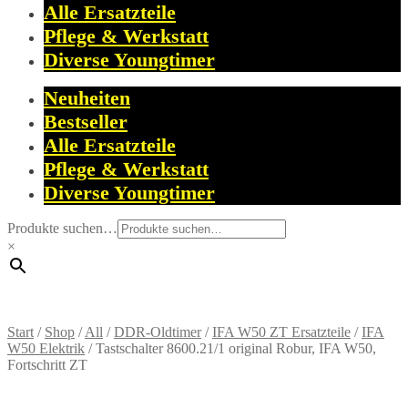
Alle Ersatzteile
Pflege & Werkstatt
Diverse Youngtimer
Neuheiten
Bestseller
Alle Ersatzteile
Pflege & Werkstatt
Diverse Youngtimer
Produkte suchen…
×
Start
/
Shop
/
All
/
DDR-Oldtimer
/
IFA W50 ZT Ersatzteile
/
IFA
W50 Elektrik
/
Tastschalter 8600.21/1 original Robur, IFA W50,
Fortschritt ZT