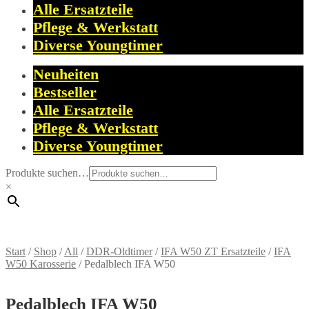
Alle Ersatzteile
Pflege & Werkstatt
Diverse Youngtimer
Neuheiten
Bestseller
Alle Ersatzteile
Pflege & Werkstatt
Diverse Youngtimer
Produkte suchen…
×
Start
/
Shop
/
All
/
DDR-Oldtimer
/
IFA W50 ZT Ersatzteile
/
IFA
W50 Karosserie
/
Pedalblech IFA W50
Pedalblech IFA W50