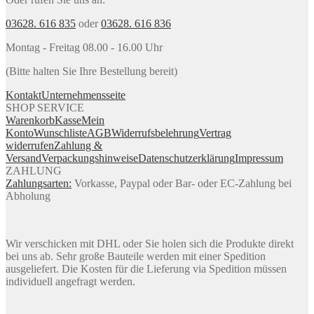
03628. 616 835
oder
03628. 616 836
Montag - Freitag 08.00 - 16.00 Uhr
(Bitte halten Sie Ihre Bestellung bereit)
Kontakt
Unternehmensseite
SHOP SERVICE
Warenkorb
Kasse
Mein
Konto
Wunschliste
AGB
Widerrufsbelehrung
Vertrag
widerrufen
Zahlung &
Versand
Verpackungshinweise
Datenschutzerklärung
Impressum
ZAHLUNG
Zahlungsarten:
Vorkasse, Paypal oder Bar- oder EC-Zahlung bei
Abholung
Wir verschicken mit DHL oder Sie holen sich die Produkte direkt
bei uns ab. Sehr große Bauteile werden mit einer Spedition
ausgeliefert. Die Kosten für die Lieferung via Spedition müssen
individuell angefragt werden.