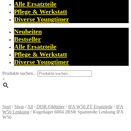
Alle Ersatzteile
Pflege & Werkstatt
Diverse Youngtimer
Neuheiten
Bestseller
Alle Ersatzteile
Pflege & Werkstatt
Diverse Youngtimer
Produkte suchen…
×
Start
/
Shop
/
All
/
DDR-Oldtimer
/
IFA W50 ZT Ersatzteile
/
IFA
W50 Lenkung
/
Kugellager 6004 2RSR Spannrolle Lenkung IFA
W50