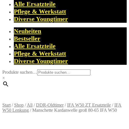
Alle Ersatzteile
Pflege & Werkstatt
Diverse Youngtimer
Neuheiten
Bestseller
Alle Ersatzteile
Pflege & Werkstatt
Diverse Youngtimer
Produkte suchen…
×
Start
/
Shop
/
All
/
DDR-Oldtimer
/
IFA W50 ZT Ersatzteile
/
IFA
W50 Lenkung
/
Manschette Kardanwelle groß 80-65 IFA W50