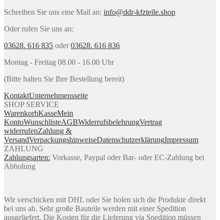
Schreiben Sie uns eine Mail an:
info@ddr-kfzteile.shop
Oder rufen Sie uns an:
03628. 616 835
oder
03628. 616 836
Montag - Freitag 08.00 - 16.00 Uhr
(Bitte halten Sie Ihre Bestellung bereit)
Kontakt
Unternehmensseite
SHOP SERVICE
Warenkorb
Kasse
Mein
Konto
Wunschliste
AGB
Widerrufsbelehrung
Vertrag
widerrufen
Zahlung &
Versand
Verpackungshinweise
Datenschutzerklärung
Impressum
ZAHLUNG
Zahlungsarten:
Vorkasse, Paypal oder Bar- oder EC-Zahlung bei
Abholung
Wir verschicken mit DHL oder Sie holen sich die Produkte direkt
bei uns ab. Sehr große Bauteile werden mit einer Spedition
ausgeliefert. Die Kosten für die Lieferung via Spedition müssen