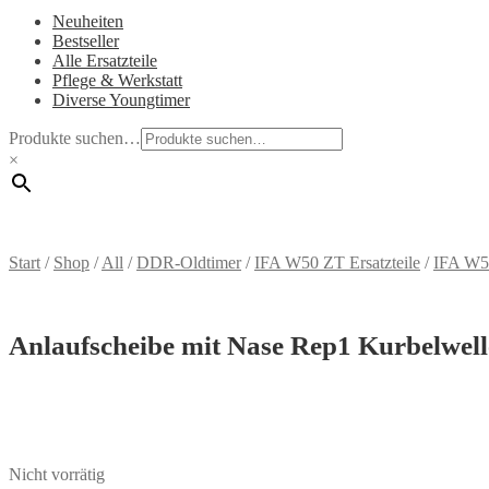
Neuheiten
Bestseller
Alle Ersatzteile
Pflege & Werkstatt
Diverse Youngtimer
Produkte suchen…
×
Start
/
Shop
/
All
/
DDR-Oldtimer
/
IFA W50 ZT Ersatzteile
/
IFA W5
Anlaufscheibe mit Nase Rep1 Kurbelwell
Nicht vorrätig