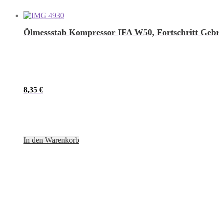
Ölmessstab Kompressor IFA W50, Fortschritt Gebr
8,35
€
In den Warenkorb