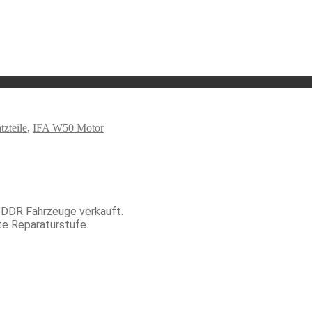
zteile
,
IFA W50 Motor
r DDR Fahrzeuge verkauft.
te Reparaturstufe.