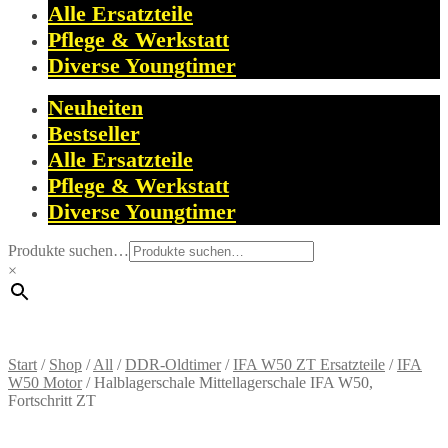
Alle Ersatzteile
Pflege & Werkstatt
Diverse Youngtimer
Neuheiten
Bestseller
Alle Ersatzteile
Pflege & Werkstatt
Diverse Youngtimer
Produkte suchen…
×
Start
/
Shop
/
All
/
DDR-Oldtimer
/
IFA W50 ZT Ersatzteile
/
IFA
W50 Motor
/
Halblagerschale Mittellagerschale IFA W50,
Fortschritt ZT