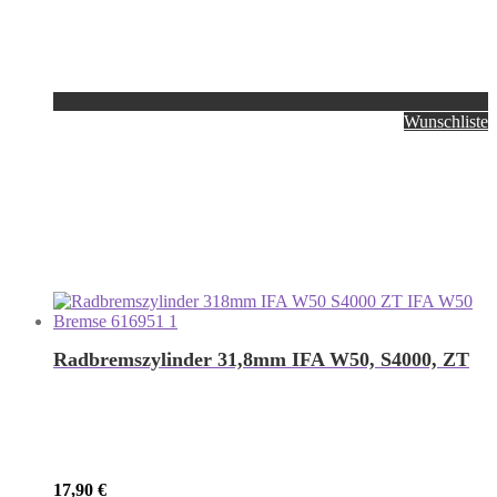
Wunschliste
Radbremszylinder 31,8mm IFA W50, S4000, ZT
17,90
€