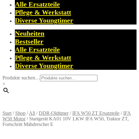
Alle Ersatzteile
Pflege & Werkstatt
Diverse Youngtimer
Neuheiten
Bestseller
Alle Ersatzteile
Pflege & Werkstatt
Diverse Youngtimer
Produkte suchen…
×
Start
/
Shop
/
All
/
DDR-Oldtimer
/
IFA W50 ZT Ersatzteile
/
IFA
W50 Motor
/
Startgerät KA01 10V LKW IFA W50, Traktor ZT,
Fortschritt Mähdrescher E