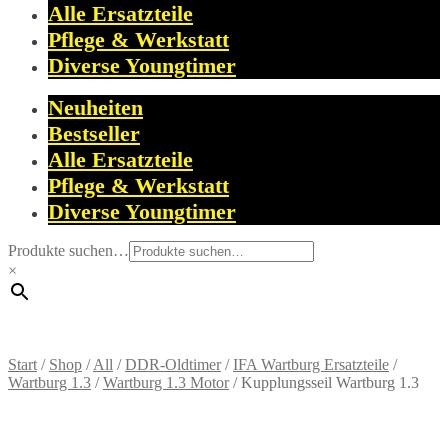
Alle Ersatzteile
Pflege & Werkstatt
Diverse Youngtimer
Neuheiten
Bestseller
Alle Ersatzteile
Pflege & Werkstatt
Diverse Youngtimer
Produkte suchen…
×
Start
/
Shop
/
All
/
DDR-Oldtimer
/
IFA Wartburg Ersatzteile
/
Wartburg 1.3
/
Wartburg 1.3 Motor
/
Kupplungsseil Wartburg 1.3