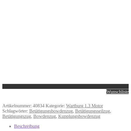
Wunschliste
Artikelnummer:
40834
Kategorie:
Wartburg 1.3 Motor
Schlagwörter:
Betätigungsbowdenzug
,
Betätigungsseilzug
,
Betätigungszug
,
Bowdenzug
,
Kupplungsbowdenzug
Beschreibung