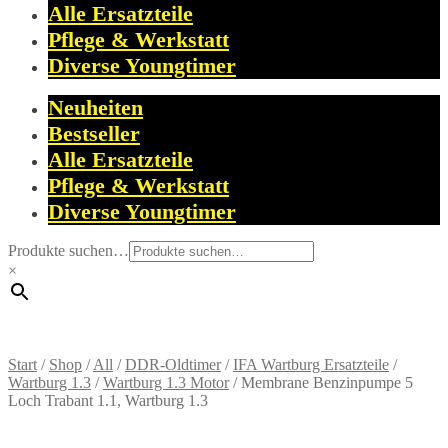
Alle Ersatzteile
Pflege & Werkstatt
Diverse Youngtimer
Neuheiten
Bestseller
Alle Ersatzteile
Pflege & Werkstatt
Diverse Youngtimer
Produkte suchen…
×
Start
/
Shop
/
All
/
DDR-Oldtimer
/
IFA Wartburg Ersatzteile
/
Wartburg 1.3
/
Wartburg 1.3 Motor
/
Membrane Benzinpumpe 5
Loch Trabant 1.1, Wartburg 1.3