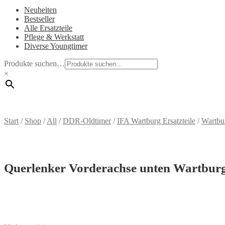
Neuheiten
Bestseller
Alle Ersatzteile
Pflege & Werkstatt
Diverse Youngtimer
Produkte suchen…
×
Start
/
Shop
/
All
/
DDR-Oldtimer
/
IFA Wartburg Ersatzteile
/
Wartbu
Querlenker Vorderachse unten Wartburg