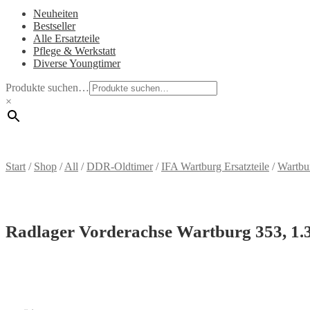
Neuheiten
Bestseller
Alle Ersatzteile
Pflege & Werkstatt
Diverse Youngtimer
Produkte suchen…
×
Start
/
Shop
/
All
/
DDR-Oldtimer
/
IFA Wartburg Ersatzteile
/
Wartbu
Radlager Vorderachse Wartburg 353, 1.