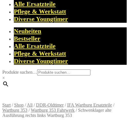
Alle Ersatzteile
Pflege & Werkstatt
Diverse Youngtimer
Neuheiten
Bestseller
Alle Ersatzteile
Pflege & Werkstatt
Diverse Youngtimer
Produkte suchen…
×
Start
/
Shop
/
All
/
DDR-Oldtimer
/
IFA Wartburg Ersatzteile
/
Wartburg 353
/
Wartburg 353 Fahrwerk
/
Schwenklager alte
Ausführung rechts links Wartburg 353