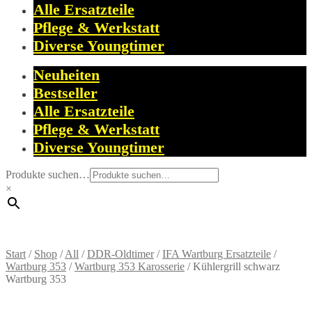
Alle Ersatzteile
Pflege & Werkstatt
Diverse Youngtimer
Neuheiten
Bestseller
Alle Ersatzteile
Pflege & Werkstatt
Diverse Youngtimer
Produkte suchen…
×
Start
/
Shop
/
All
/
DDR-Oldtimer
/
IFA Wartburg Ersatzteile
/
Wartburg 353
/
Wartburg 353 Karosserie
/
Kühlergrill schwarz
Wartburg 353