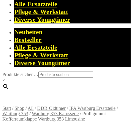
Alle Ersatzteile
Pflege & Werkstatt
Diverse Youngtimer
Neuheiten
Bestseller
Alle Ersatzteile
Pflege & Werkstatt
Diverse Youngtimer
Produkte suchen…
×
Start
/
Shop
/
All
/
DDR-Oldtimer
/
IFA Wartburg Ersatzteile
/
Wartburg 353
/
Wartburg 353 Karosserie
/
Profilgummi
Kofferraumklappe Wartburg 353 Limousine