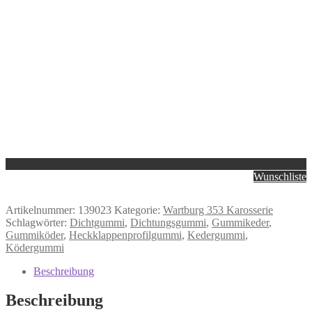
Wunschliste
Artikelnummer:
139023
Kategorie:
Wartburg 353 Karosserie
Schlagwörter:
Dichtgummi
,
Dichtungsgummi
,
Gummikeder
,
Gummiköder
,
Heckklappenprofilgummi
,
Kedergummi
,
Ködergummi
Beschreibung
Beschreibung