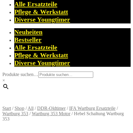
Alle Ersatzteile
Pflege & Werkstatt
Diverse Youngtimer
Neuheiten
Bestseller
Alle Ersatzteile
Pflege & Werkstatt
Diverse Youngtimer
Produkte suchen…
×
Start
/
Shop
/
All
/
DDR-Oldtimer
/
IFA Wartburg Ersatzteile
/
Wartburg 353
/
Wartburg 353 Motor
/
Hebel Schaltung Wartburg
353