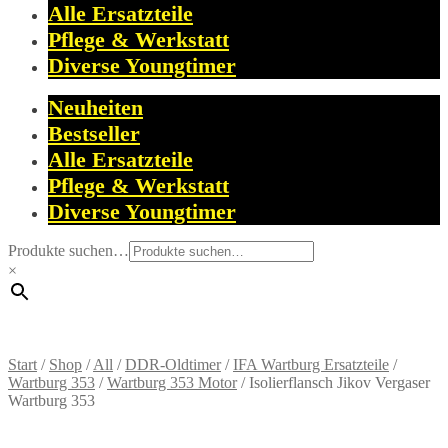
Alle Ersatzteile
Pflege & Werkstatt
Diverse Youngtimer
Neuheiten
Bestseller
Alle Ersatzteile
Pflege & Werkstatt
Diverse Youngtimer
Produkte suchen…
×
Start
/
Shop
/
All
/
DDR-Oldtimer
/
IFA Wartburg Ersatzteile
/
Wartburg 353
/
Wartburg 353 Motor
/
Isolierflansch Jikov Vergaser
Wartburg 353