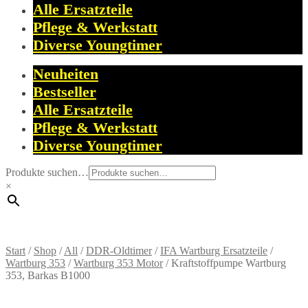
Alle Ersatzteile
Pflege & Werkstatt
Diverse Youngtimer
Neuheiten
Bestseller
Alle Ersatzteile
Pflege & Werkstatt
Diverse Youngtimer
Produkte suchen…
×
Start
/
Shop
/
All
/
DDR-Oldtimer
/
IFA Wartburg Ersatzteile
/
Wartburg 353
/
Wartburg 353 Motor
/
Kraftstoffpumpe Wartburg
353, Barkas B1000