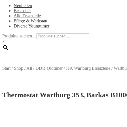
Neuheiten
Bestseller
Alle Ersatzteile
Pflege & Werkstatt
Diverse Youngtimer
Produkte suchen…
×
Start
/
Shop
/
All
/
DDR-Oldtimer
/
IFA Wartburg Ersatzteile
/
Wartbu
Thermostat Wartburg 353, Barkas B100