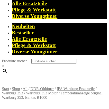
Alle Ersatzteile
Pflege & Werkstatt
Diverse Youngtimer
Neuheiten
Bestseller
Alle Ersatzteile
Pflege & Werkstatt
Diverse Youngtimer
Produkte suchen…
×
Start
/
Shop
/
All
/
DDR-Oldtimer
/
IFA Wartburg Ersatzteile
/
Wartburg 353
/
Wartburg 353 Motor
/
Temperaturanzeige original
Wartburg 353, Barkas B1000