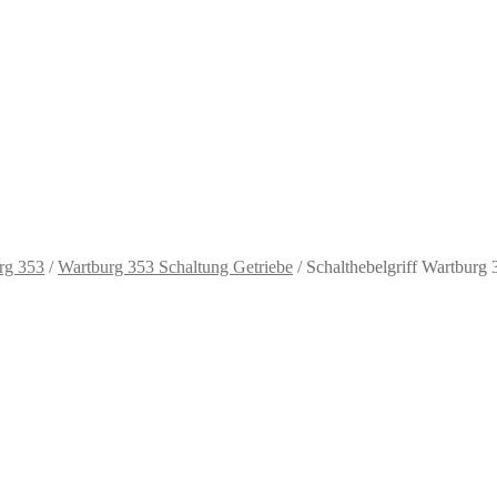
rg 353
/
Wartburg 353 Schaltung Getriebe
/
Schalthebelgriff Wartburg 