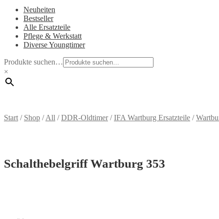
Neuheiten
Bestseller
Alle Ersatzteile
Pflege & Werkstatt
Diverse Youngtimer
Produkte suchen…
×
Start
/
Shop
/
All
/
DDR-Oldtimer
/
IFA Wartburg Ersatzteile
/
Wartbu
Schalthebelgriff Wartburg 353