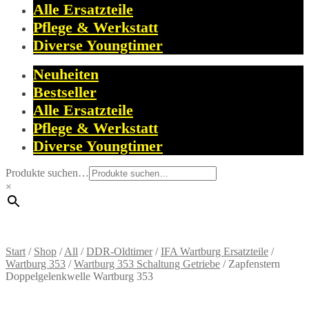
Alle Ersatzteile
Pflege & Werkstatt
Diverse Youngtimer
Neuheiten
Bestseller
Alle Ersatzteile
Pflege & Werkstatt
Diverse Youngtimer
Produkte suchen…
×
Start
/
Shop
/
All
/
DDR-Oldtimer
/
IFA Wartburg Ersatzteile
/
Wartburg 353
/
Wartburg 353 Schaltung Getriebe
/
Zapfenstern
Doppelgelenkwelle Wartburg 353