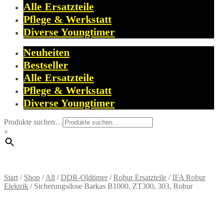
Alle Ersatzteile
Pflege & Werkstatt
Diverse Youngtimer
Neuheiten
Bestseller
Alle Ersatzteile
Pflege & Werkstatt
Diverse Youngtimer
Produkte suchen…
×
Start
/
Shop
/
All
/
DDR-Oldtimer
/
Robur Ersatzteile
/
IFA Robur
Elektrik
/
Sicherungsdose Barkas B1000, ZT300, 303, Robur