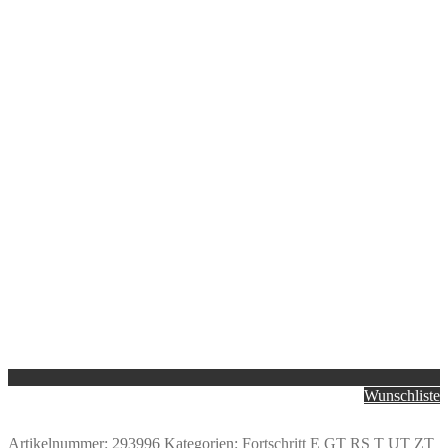
Wunschliste
Artikelnummer:
293996
Kategorien:
Fortschritt E GT RS T UT ZT