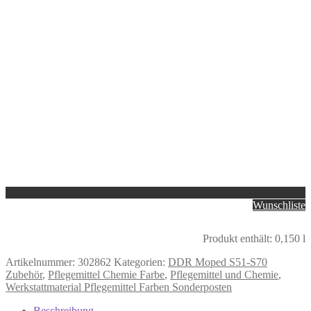
Wunschliste
Produkt enthält: 0,150
l
Artikelnummer:
302862
Kategorien:
DDR Moped S51-S70
Zubehör
,
Pflegemittel Chemie Farbe
,
Pflegemittel und Chemie
,
Werkstattmaterial Pflegemittel Farben Sonderposten
Beschreibung