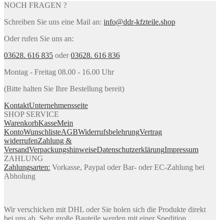
NOCH FRAGEN ?
Schreiben Sie uns eine Mail an:
info@ddr-kfzteile.shop
Oder rufen Sie uns an:
03628. 616 835
oder
03628. 616 836
Montag - Freitag 08.00 - 16.00 Uhr
(Bitte halten Sie Ihre Bestellung bereit)
Kontakt
Unternehmensseite
SHOP SERVICE
Warenkorb
Kasse
Mein
Konto
Wunschliste
AGB
Widerrufsbelehrung
Vertrag
widerrufen
Zahlung &
Versand
Verpackungshinweise
Datenschutzerklärung
Impressum
ZAHLUNG
Zahlungsarten:
Vorkasse, Paypal oder Bar- oder EC-Zahlung bei
Abholung
Wir verschicken mit DHL oder Sie holen sich die Produkte direkt
bei uns ab. Sehr große Bauteile werden mit einer Spedition