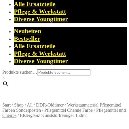
Alle Ersatzteile
Pflege & Werkstatt
Diverse Youngtimer
Neuheiten
Bestseller
Alle Ersatzteile
Pflege & Werkstatt
Diverse Youngtimer
Produkte suchen…
×
Start
/
Shop
/
All
/
DDR-Oldtimer
/
Werkstattmaterial Pflegemittel
Farben Sonderposten
/
Pflegemittel Chemie Farbe
/
Pflegemittel und
Chemie
/
Elsterglanz Kunststoffreiniger 150ml