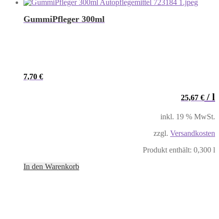
GummiPfleger 300ml
7,70
€
/
l
25,67
€
inkl. 19 % MwSt.
zzgl.
Versandkosten
Produkt enthält: 0,300
l
In den Warenkorb