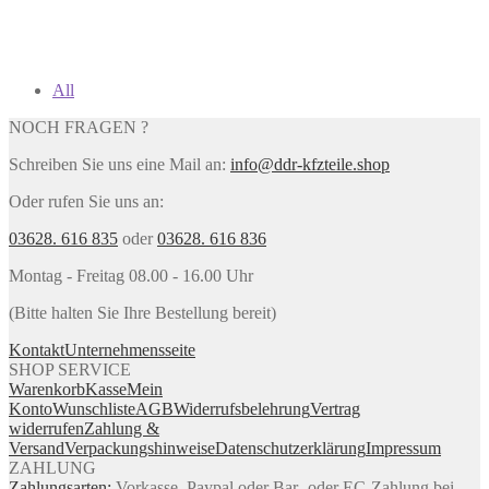
All
NOCH FRAGEN ?
Schreiben Sie uns eine Mail an:
info@ddr-kfzteile.shop
Oder rufen Sie uns an:
03628. 616 835
oder
03628. 616 836
Montag - Freitag 08.00 - 16.00 Uhr
(Bitte halten Sie Ihre Bestellung bereit)
Kontakt
Unternehmensseite
SHOP SERVICE
Warenkorb
Kasse
Mein
Konto
Wunschliste
AGB
Widerrufsbelehrung
Vertrag
widerrufen
Zahlung &
Versand
Verpackungshinweise
Datenschutzerklärung
Impressum
ZAHLUNG
Zahlungsarten:
Vorkasse, Paypal oder Bar- oder EC-Zahlung bei