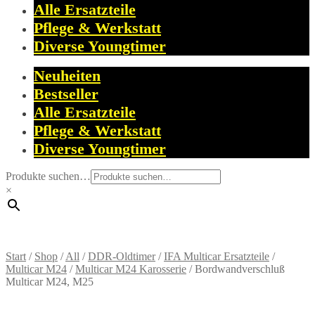
Alle Ersatzteile
Pflege & Werkstatt
Diverse Youngtimer
Neuheiten
Bestseller
Alle Ersatzteile
Pflege & Werkstatt
Diverse Youngtimer
Produkte suchen…
×
Start
/
Shop
/
All
/
DDR-Oldtimer
/
IFA Multicar Ersatzteile
/
Multicar M24
/
Multicar M24 Karosserie
/
Bordwandverschluß
Multicar M24, M25