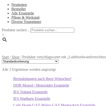
Neuheiten
Bestseller
Alle Ersatzteile
Pflege & Werkstatt
Diverse Youngtimer
Produkte suchen…
×
Start
/
Shop
/
Produkte verschlagwortet mit „Ladebordwandverschlus
Alle 3 Ergebnisse werden angezeigt
Bremsleitungen nach Ihren Wünschen!
DDR Moped / Motorräder Ersatzteile
IFA Trabant Ersatzteile
IFA Wartburg Ersatzteile
Lada Skoda UAZ Wolga GAZ Moskwitsch Ersatzteile