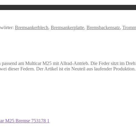
wörter:
Bremsankerblech
,
Bremsankerplatte
,
Bremsbackensatz
,
Tromm
passend am Multicar M25 mit Allrad-Antrieb. Die Feder sitzt im Drehf
ei dieser Federn. Der Artikel ist ein Neuteil aus laufender Produktion