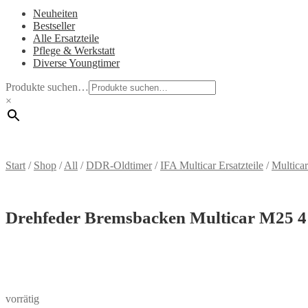
Neuheiten
Bestseller
Alle Ersatzteile
Pflege & Werkstatt
Diverse Youngtimer
Produkte suchen…
×
Start
/
Shop
/
All
/
DDR-Oldtimer
/
IFA Multicar Ersatzteile
/
Multica
Drehfeder Bremsbacken Multicar M25 
vorrätig