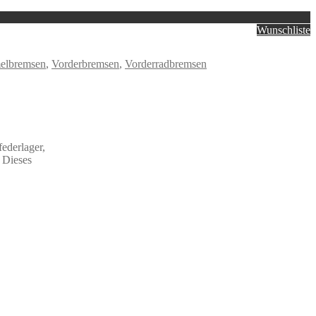
Wunschliste
elbremsen
,
Vorderbremsen
,
Vorderradbremsen
ederlager,
. Dieses