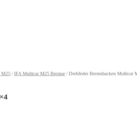
r M25
/
IFA Multicar M25 Bremse
/
Drehfeder Bremsbacken Multicar
4×4