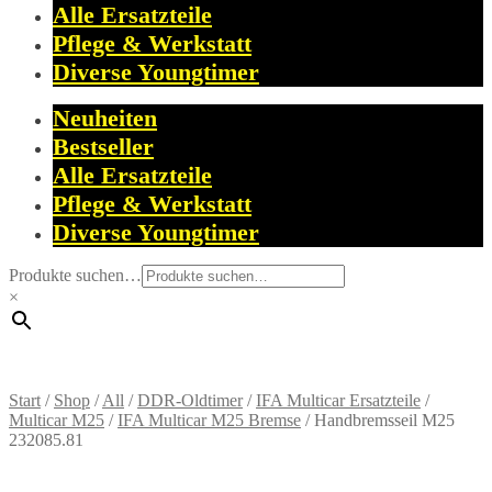
Alle Ersatzteile
Pflege & Werkstatt
Diverse Youngtimer
Neuheiten
Bestseller
Alle Ersatzteile
Pflege & Werkstatt
Diverse Youngtimer
Produkte suchen…
×
Start
/
Shop
/
All
/
DDR-Oldtimer
/
IFA Multicar Ersatzteile
/
Multicar M25
/
IFA Multicar M25 Bremse
/
Handbremsseil M25
232085.81