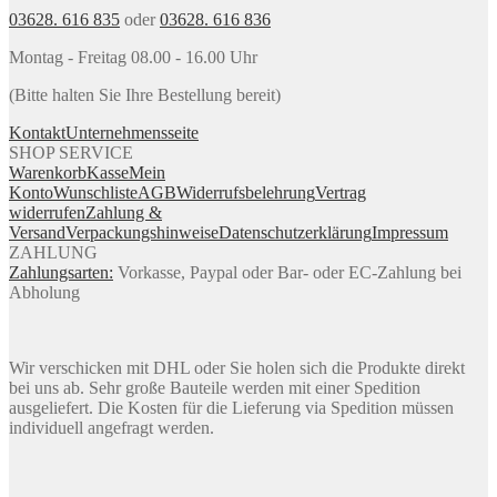
03628. 616 835
oder
03628. 616 836
Montag - Freitag 08.00 - 16.00 Uhr
(Bitte halten Sie Ihre Bestellung bereit)
Kontakt
Unternehmensseite
SHOP SERVICE
Warenkorb
Kasse
Mein
Konto
Wunschliste
AGB
Widerrufsbelehrung
Vertrag
widerrufen
Zahlung &
Versand
Verpackungshinweise
Datenschutzerklärung
Impressum
ZAHLUNG
Zahlungsarten:
Vorkasse, Paypal oder Bar- oder EC-Zahlung bei
Abholung
Wir verschicken mit DHL oder Sie holen sich die Produkte direkt
bei uns ab. Sehr große Bauteile werden mit einer Spedition
ausgeliefert. Die Kosten für die Lieferung via Spedition müssen
individuell angefragt werden.