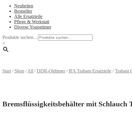
Neuheiten
Bestseller
Alle Ersatzteile
Pflege & Werkstatt
Diverse Youngtimer
Produkte suchen…
×
Start
/
Shop
/
All
/
DDR-Oldtimer
/
IFA Trabant Ersatzteile
/
Trabant 
Bremsflüssigkeitsbehälter mit Schlauch