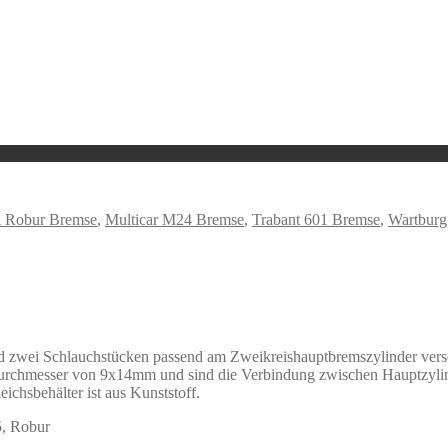
 Robur Bremse
,
Multicar M24 Bremse
,
Trabant 601 Bremse
,
Wartburg
nd zwei Schlauchstücken passend am Zweikreishauptbremszylinder vers
rchmesser von 9x14mm und sind die Verbindung zwischen Hauptzylinde
chsbehälter ist aus Kunststoff.
5, Robur