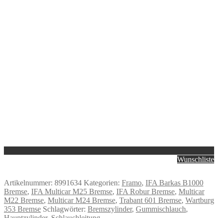
Wunschliste
Artikelnummer:
8991634
Kategorien:
Framo
,
IFA Barkas B1000
Bremse
,
IFA Multicar M25 Bremse
,
IFA Robur Bremse
,
Multicar
M22 Bremse
,
Multicar M24 Bremse
,
Trabant 601 Bremse
,
Wartburg
353 Bremse
Schlagwörter:
Bremszylinder
,
Gummischlauch
,
Hauptzylinder
,
Schlauchleitung