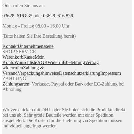
Oder rufen Sie uns an:
03628. 616 835
oder
03628. 616 836
Montag - Freitag 08.00 - 16.00 Uhr
(Bitte halten Sie Ihre Bestellung bereit)
Kontakt
Unternehmensseite
SHOP SERVICE
Warenkorb
Kasse
Mein
Konto
Wunschliste
AGB
Widerrufsbelehrung
Vertrag
widerrufen
Zahlung &
Versand
Verpackungshinweise
Datenschutzerklärung
Impressum
ZAHLUNG
Zahlungsarten:
Vorkasse, Paypal oder Bar- oder EC-Zahlung bei
Abholung
Wir verschicken mit DHL oder Sie holen sich die Produkte direkt
bei uns ab. Sehr große Bauteile werden mit einer Spedition
ausgeliefert. Die Kosten für die Lieferung via Spedition müssen
individuell angefragt werden.