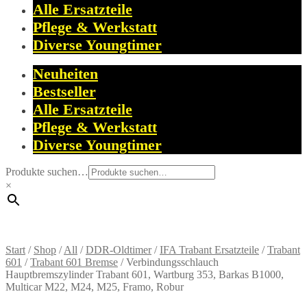
Alle Ersatzteile
Pflege & Werkstatt
Diverse Youngtimer
Neuheiten
Bestseller
Alle Ersatzteile
Pflege & Werkstatt
Diverse Youngtimer
Produkte suchen…
×
Start
/
Shop
/
All
/
DDR-Oldtimer
/
IFA Trabant Ersatzteile
/
Trabant
601
/
Trabant 601 Bremse
/
Verbindungsschlauch
Hauptbremszylinder Trabant 601, Wartburg 353, Barkas B1000,
Multicar M22, M24, M25, Framo, Robur