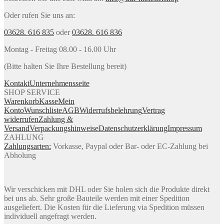
Oder rufen Sie uns an:
03628. 616 835
oder
03628. 616 836
Montag - Freitag 08.00 - 16.00 Uhr
(Bitte halten Sie Ihre Bestellung bereit)
Kontakt
Unternehmensseite
SHOP SERVICE
Warenkorb
Kasse
Mein
Konto
Wunschliste
AGB
Widerrufsbelehrung
Vertrag
widerrufen
Zahlung &
Versand
Verpackungshinweise
Datenschutzerklärung
Impressum
ZAHLUNG
Zahlungsarten:
Vorkasse, Paypal oder Bar- oder EC-Zahlung bei
Abholung
Wir verschicken mit DHL oder Sie holen sich die Produkte direkt
bei uns ab. Sehr große Bauteile werden mit einer Spedition
ausgeliefert. Die Kosten für die Lieferung via Spedition müssen
individuell angefragt werden.