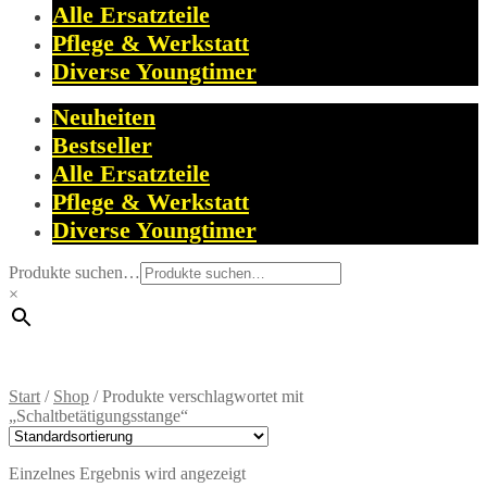
Alle Ersatzteile
Pflege & Werkstatt
Diverse Youngtimer
Neuheiten
Bestseller
Alle Ersatzteile
Pflege & Werkstatt
Diverse Youngtimer
Produkte suchen…
×
Start
/
Shop
/
Produkte verschlagwortet mit
„Schaltbetätigungsstange“
Einzelnes Ergebnis wird angezeigt