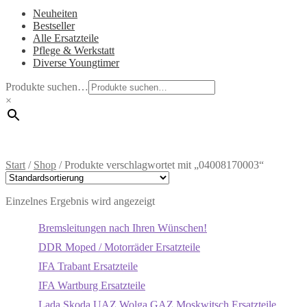
Neuheiten
Bestseller
Alle Ersatzteile
Pflege & Werkstatt
Diverse Youngtimer
Produkte suchen…
×
Start
/
Shop
/
Produkte verschlagwortet mit „04008170003“
Einzelnes Ergebnis wird angezeigt
Bremsleitungen nach Ihren Wünschen!
DDR Moped / Motorräder Ersatzteile
IFA Trabant Ersatzteile
IFA Wartburg Ersatzteile
Lada Skoda UAZ Wolga GAZ Moskwitsch Ersatzteile