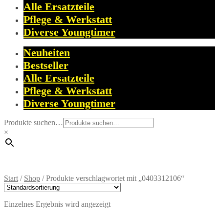
Alle Ersatzteile
Pflege & Werkstatt
Diverse Youngtimer
Neuheiten
Bestseller
Alle Ersatzteile
Pflege & Werkstatt
Diverse Youngtimer
Produkte suchen…
×
Start
/
Shop
/
Produkte verschlagwortet mit „0403312106“
Einzelnes Ergebnis wird angezeigt