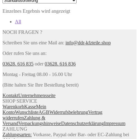
Einzelnes Ergebnis wird angezeigt
All
NOCH FRAGEN ?
Schreiben Sie uns eine Mail an:
info@ddr-kfzteile.shop
Oder rufen Sie uns an:
03628. 616 835
oder
03628. 616 836
Montag - Freitag 08.00 - 16.00 Uhr
(Bitte halten Sie Ihre Bestellung bereit)
Kontakt
Unternehmensseite
SHOP SERVICE
Warenkorb
Kasse
Mein
Konto
Wunschliste
AGB
Widerrufsbelehrung
Vertrag
widerrufen
Zahlung &
Versand
Verpackungshinweise
Datenschutzerklärung
Impressum
ZAHLUNG
Zahlungsarten:
Vorkasse, Paypal oder Bar- oder EC-Zahlung bei