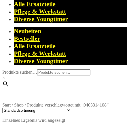
Alle Ersatzteile
Pflege & Werkstatt
Diverse Youngtimer
Neuheiten
Bestseller
Alle Ersatzteile
Pflege & Werkstatt
Diverse Youngtimer
Produkte suchen…
×
Start
/
Shop
/
Produkte verschlagwortet mit „0403314108“
Einzelnes Ergebnis wird angezeigt