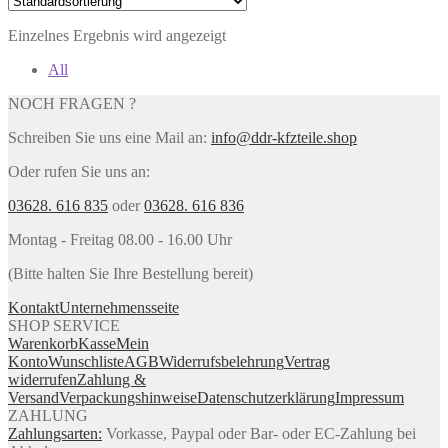
Einzelnes Ergebnis wird angezeigt
All
NOCH FRAGEN ?
Schreiben Sie uns eine Mail an:
info@ddr-kfzteile.shop
Oder rufen Sie uns an:
03628. 616 835
oder
03628. 616 836
Montag - Freitag 08.00 - 16.00 Uhr
(Bitte halten Sie Ihre Bestellung bereit)
Kontakt
Unternehmensseite
SHOP SERVICE
Warenkorb
Kasse
Mein
Konto
Wunschliste
AGB
Widerrufsbelehrung
Vertrag
widerrufen
Zahlung &
Versand
Verpackungshinweise
Datenschutzerklärung
Impressum
ZAHLUNG
Zahlungsarten:
Vorkasse, Paypal oder Bar- oder EC-Zahlung bei