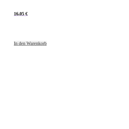
16,05
€
In den Warenkorb