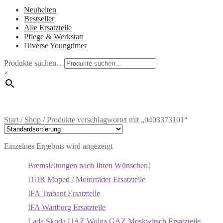
Neuheiten
Bestseller
Alle Ersatzteile
Pflege & Werkstatt
Diverse Youngtimer
Produkte suchen…
×
Start
/
Shop
/
Produkte verschlagwortet mit „0403373101“
Einzelnes Ergebnis wird angezeigt
Bremsleitungen nach Ihren Wünschen!
DDR Moped / Motorräder Ersatzteile
IFA Trabant Ersatzteile
IFA Wartburg Ersatzteile
Lada Skoda UAZ Wolga GAZ Moskwitsch Ersatzteile