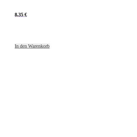
8,35
€
In den Warenkorb