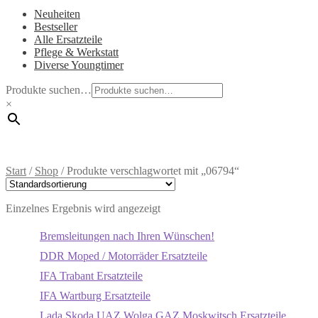
Neuheiten
Bestseller
Alle Ersatzteile
Pflege & Werkstatt
Diverse Youngtimer
Produkte suchen…
×
Start
/
Shop
/
Produkte verschlagwortet mit „06794“
Einzelnes Ergebnis wird angezeigt
Bremsleitungen nach Ihren Wünschen!
DDR Moped / Motorräder Ersatzteile
IFA Trabant Ersatzteile
IFA Wartburg Ersatzteile
Lada Skoda UAZ Wolga GAZ Moskwitsch Ersatzteile