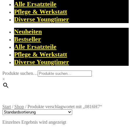
Alle Ersatzteile
Pflege & Werkstatt
Diverse Youngtimer
Neuheiten
Bestseller
Alle Ersatzteile
Pflege & Werkstatt
Diverse Youngtimer
Produkte suchen…
×
Start
/
Shop
/
Produkte verschlagwortet mit „0816H7“
Einzelnes Ergebnis wird angezeigt