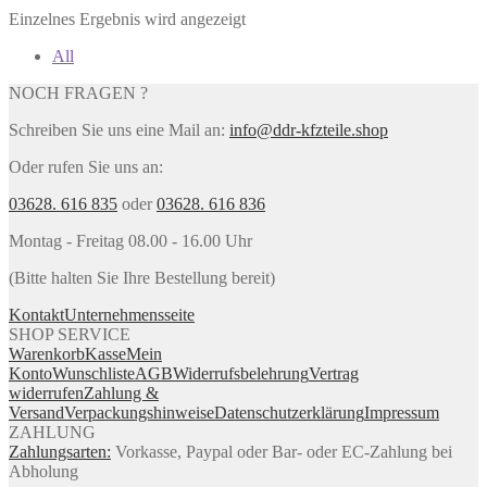
Einzelnes Ergebnis wird angezeigt
All
NOCH FRAGEN ?
Schreiben Sie uns eine Mail an:
info@ddr-kfzteile.shop
Oder rufen Sie uns an:
03628. 616 835
oder
03628. 616 836
Montag - Freitag 08.00 - 16.00 Uhr
(Bitte halten Sie Ihre Bestellung bereit)
Kontakt
Unternehmensseite
SHOP SERVICE
Warenkorb
Kasse
Mein
Konto
Wunschliste
AGB
Widerrufsbelehrung
Vertrag
widerrufen
Zahlung &
Versand
Verpackungshinweise
Datenschutzerklärung
Impressum
ZAHLUNG
Zahlungsarten:
Vorkasse, Paypal oder Bar- oder EC-Zahlung bei
Abholung