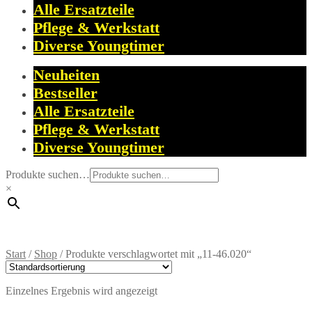
Alle Ersatzteile
Pflege & Werkstatt
Diverse Youngtimer
Neuheiten
Bestseller
Alle Ersatzteile
Pflege & Werkstatt
Diverse Youngtimer
Produkte suchen…
×
Start
/
Shop
/
Produkte verschlagwortet mit „11-46.020“
Einzelnes Ergebnis wird angezeigt