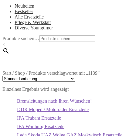
Neuheiten
Bestseller
Alle Ersatzteile
Pflege & Werkstatt
Diverse Youngtimer
Produkte suchen…
×
Start
/
Shop
/
Produkte verschlagwortet mit „1139“
Einzelnes Ergebnis wird angezeigt
Bremsleitungen nach Ihren Wünschen!
DDR Moped / Motorräder Ersatzteile
IFA Trabant Ersatzteile
IFA Wartburg Ersatzteile
Lada Skoda UAZ Wolga GAZ Moskwitsch Ersatzteile