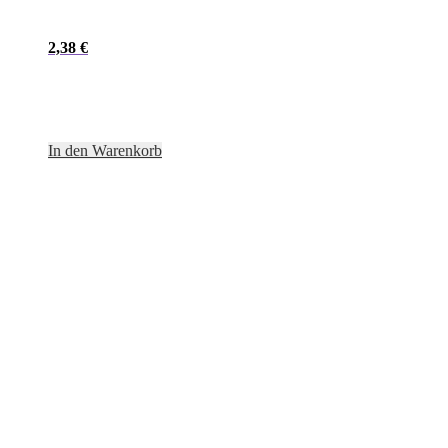
2,38
€
In den Warenkorb