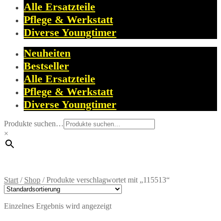
Alle Ersatzteile
Pflege & Werkstatt
Diverse Youngtimer
Neuheiten
Bestseller
Alle Ersatzteile
Pflege & Werkstatt
Diverse Youngtimer
Produkte suchen…
×
Start
/
Shop
/
Produkte verschlagwortet mit „115513“
Einzelnes Ergebnis wird angezeigt