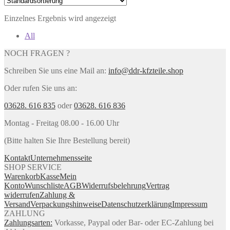
Einzelnes Ergebnis wird angezeigt
All
NOCH FRAGEN ?
Schreiben Sie uns eine Mail an:
info@ddr-kfzteile.shop
Oder rufen Sie uns an:
03628. 616 835
oder
03628. 616 836
Montag - Freitag 08.00 - 16.00 Uhr
(Bitte halten Sie Ihre Bestellung bereit)
Kontakt
Unternehmensseite
SHOP SERVICE
Warenkorb
Kasse
Mein
Konto
Wunschliste
AGB
Widerrufsbelehrung
Vertrag
widerrufen
Zahlung &
Versand
Verpackungshinweise
Datenschutzerklärung
Impressum
ZAHLUNG
Zahlungsarten:
Vorkasse, Paypal oder Bar- oder EC-Zahlung bei