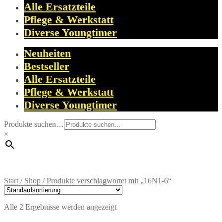
Alle Ersatzteile
Pflege & Werkstatt
Diverse Youngtimer
Neuheiten
Bestseller
Alle Ersatzteile
Pflege & Werkstatt
Diverse Youngtimer
Produkte suchen…
×
Start
/
Shop
/
Produkte verschlagwortet mit „16N1-6“
Alle 2 Ergebnisse werden angezeigt