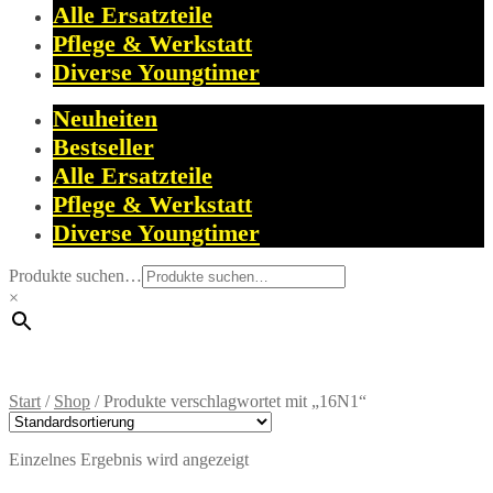
Alle Ersatzteile
Pflege & Werkstatt
Diverse Youngtimer
Neuheiten
Bestseller
Alle Ersatzteile
Pflege & Werkstatt
Diverse Youngtimer
Produkte suchen…
×
Start
/
Shop
/
Produkte verschlagwortet mit „16N1“
Einzelnes Ergebnis wird angezeigt